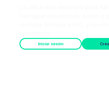
La única web exclusiva para Fa
Consigue expositores, packs y
surtidas siempre a PVL y condic
laboratorio.
Iniciar sesión
Crea