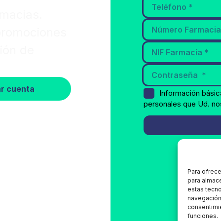
rmacias.
 promociones
ión de
r cuenta
Información básic
personales que Ud. no
Para ofrece
para almace
estas tecn
navegación o
consentimie
funciones.